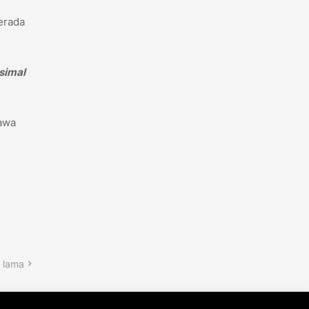
erada
simal
awa
 lama