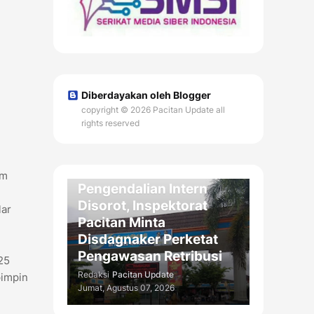
Diberdayakan oleh Blogger
copyright © 2026 Pacitan Update all
rights reserved
DAERAH
Kelemahan
am
Pengendalian Intern
Disorot, Inspektorat
lar
Pacitan Minta
Disdagnaker Perketat
Pengawasan Retribusi
25
Redaksi
Pacitan Update
pimpin
Jumat, Agustus 07, 2026