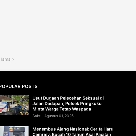
 lama
POPULAR POSTS
Usut Dugaan Pelecehan Seksual di
Jalan Dadapan, Polsek Pringkuku
Minta Warga Tetap Waspada
Sabtu, Agustus 01, 2026
Menembus Ajang Nasional: Cerita Haru
Cemriey, Bocah 10 Tahun Asal Pacitan