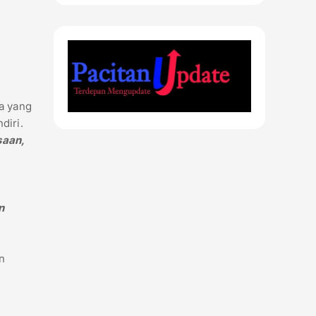
a yang
diri.
saan,
n
n