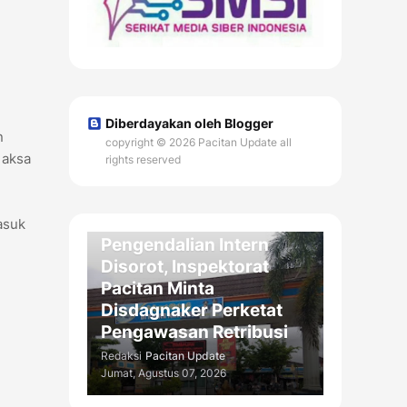
Diberdayakan oleh Blogger
n
copyright © 2026 Pacitan Update all
Jaksa
rights reserved
DAERAH
Kelemahan
asuk
Pengendalian Intern
Disorot, Inspektorat
Pacitan Minta
Disdagnaker Perketat
Pengawasan Retribusi
Redaksi
Pacitan Update
Jumat, Agustus 07, 2026