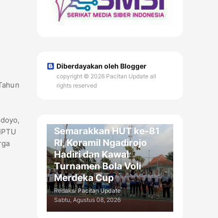
Diberdayakan oleh Blogger
copyright © 2026 Pacitan Update all
 Tahun
rights reserved
OLAH RAGA / DAERAH
ndoyo,
Semarakkan HUT ke-81
 IPTU
RI, Koramil Ngadirojo
rga
Hadiri dan Kawal
Turnamen Bola Voli
Merdeka Cup
Redaksi
Pacitan Update
Sabtu, Agustus 08, 2026