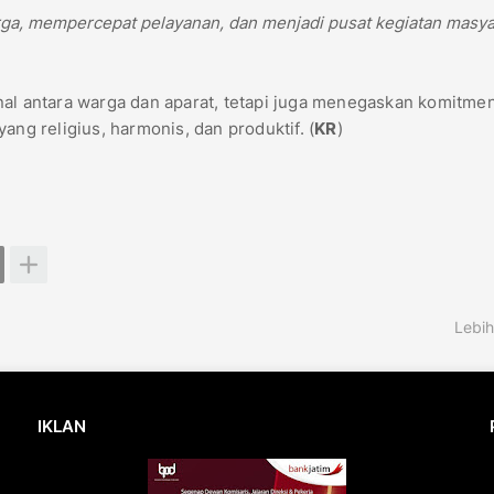
ga, mempercepat pelayanan, dan menjadi pusat kegiatan masya
nal antara warga dan aparat, tetapi juga menegaskan komitme
g religius, harmonis, dan produktif. (
KR
)
Lebih
IKLAN