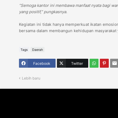
“Semoga kantor ini membawa manfaat nyata bagi war
yang positif,” pungkasnya.
Kegiatan ini tidak hanya memperkuat ikatan emosio
bersama dalam membangun kehidupan masyarakat yan
Tags
Daerah
Facebook
Twitter
Lebih baru