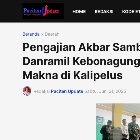
HOME
REDAKSI
KODE E
Beranda
Daerah
Pengajian Akbar Samb
Danramil Kebonagung
Makna di Kalipelus
Redaksi
Pacitan Update
Sabtu, Juni 21, 2025