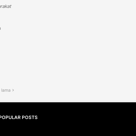
rakat
n
 lama
POPULAR POSTS