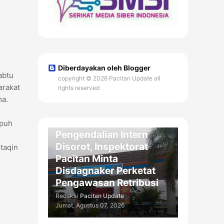
Diberdayakan oleh Blogger
abtu
copyright © 2026 Pacitan Update all
arakat
rights reserved
ma.
DAERAH
Kelemahan
epuh
Pengendalian Intern
Disorot, Inspektorat
taqin
Pacitan Minta
Disdagnaker Perketat
Pengawasan Retribusi
Redaksi
Pacitan Update
Jumat, Agustus 07, 2026