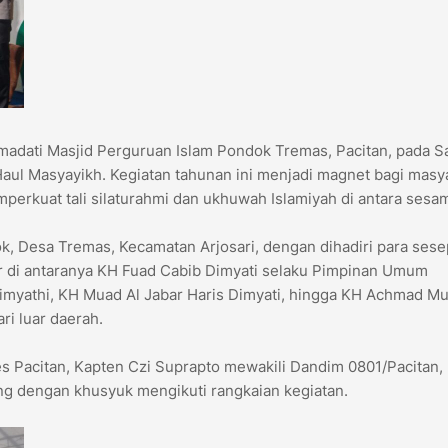
dati Masjid Perguruan Islam Pondok Tremas, Pacitan, pada S
aul Masyayikh. Kegiatan tahunan ini menjadi magnet bagi masy
erkuat tali silaturahmi dan ukhuwah Islamiyah di antara sesa
jok, Desa Tremas, Kecamatan Arjosari, dengan dihadiri para ses
r di antaranya KH Fuad Cabib Dimyati selaku Pimpinan Umum
myathi, KH Muad Al Jabar Haris Dimyati, hingga KH Achmad Mu
ri luar daerah.
es Pacitan, Kapten Czi Suprapto mewakili Dandim 0801/Pacitan,
yang dengan khusyuk mengikuti rangkaian kegiatan.