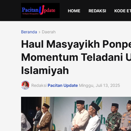
HOME
REDAKSI
KODE E
Beranda
Daerah
Haul Masyayikh Ponpe
Momentum Teladani U
Islamiyah
Redaksi
Pacitan Update
Minggu, Juli 13, 2025