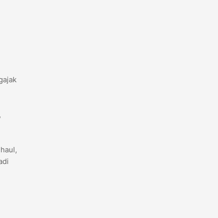
gajak
,
haul,
adi