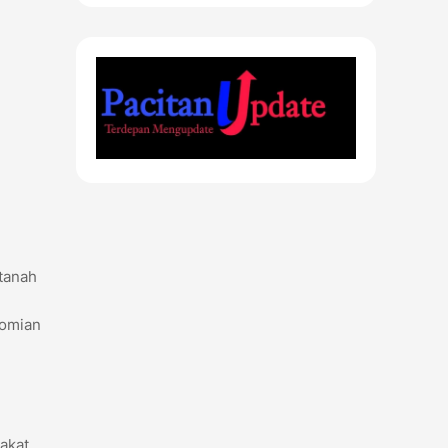
 tanah
nomian
akat.