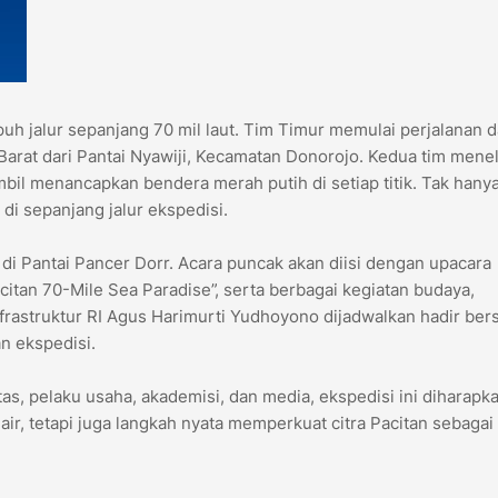
h jalur sepanjang 70 mil laut. Tim Timur memulai perjalanan d
arat dari Pantai Nyawiji, Kecamatan Donorojo. Kedua tim mene
bil menancapkan bendera merah putih di setiap titik. Tak hanya 
 di sepanjang jalur ekspedisi.
di Pantai Pancer Dorr. Acara puncak akan diisi dengan upacara
itan 70-Mile Sea Paradise”, serta berbagai kegiatan budaya,
Infrastruktur RI Agus Harimurti Yudhoyono dijadwalkan hadir be
n ekspedisi.
tas, pelaku usaha, akademisi, dan media, ekspedisi ini diharapk
air, tetapi juga langkah nyata memperkuat citra Pacitan sebagai