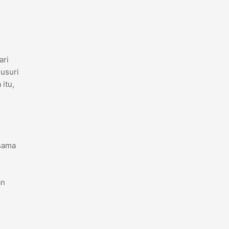
ari
lusuri
itu,
rsama
an