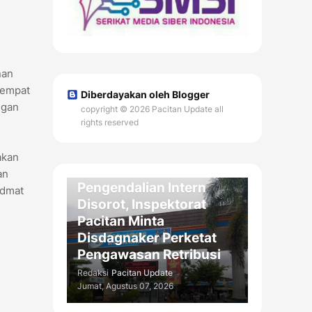
nan
tempat
Diberdayakan oleh Blogger
ngan
copyright © 2026 Pacitan Update all
rights reserved
DAERAH
akan
Kelemahan
an
Pengendalian Intern
idmat
Disorot, Inspektorat
Pacitan Minta
Disdagnaker Perketat
Pengawasan Retribusi
Redaksi
Pacitan Update
Jumat, Agustus 07, 2026