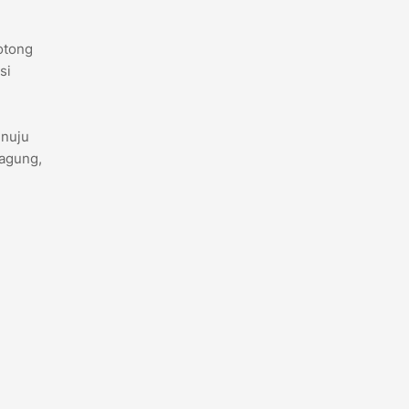
otong
si
enuju
nagung,