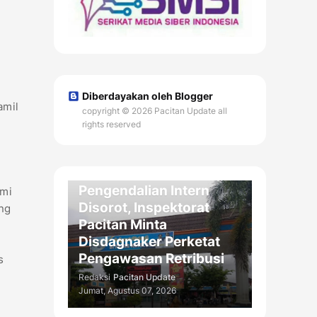
Diberdayakan oleh Blogger
amil
copyright © 2026 Pacitan Update all
rights reserved
DAERAH
Kelemahan
Pengendalian Intern
smi
Disorot, Inspektorat
ung
Pacitan Minta
Disdagnaker Perketat
Pengawasan Retribusi
s
Redaksi
Pacitan Update
Jumat, Agustus 07, 2026