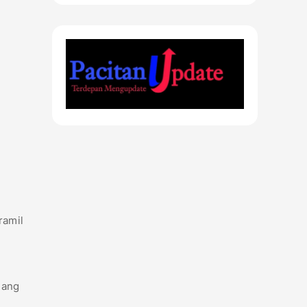
ramil
jang