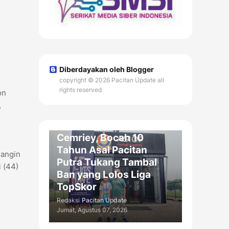
Diberdayakan oleh Blogger
copyright © 2026 Pacitan Update all
rights reserved
on
OLAH RAGA / DAERAH
,
Menembus Ajang
Nasional: Cerita Haru
Cemriey, Bocah 10
Tahun Asal Pacitan
 angin
Putra Tukang Tambal
 (44)
Ban yang Lolos Liga
TopSkor
Redaksi
Pacitan Update
Jumat, Agustus 07, 2026