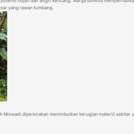
rpotensi hujan dan angin kencang. Warga diminta memperhatik
esar yang rawan tumbang.
h Miswadi diperkirakan menimbulkan kerugian materiil sekitar 