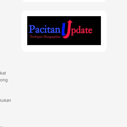
kat
tong
kukan