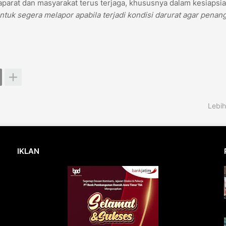
a aparat dan masyarakat terus terjaga, khususnya dalam kesiapsi
tuk segera melapor apabila terjadi kondisi darurat agar penan
Lebih
IKLAN