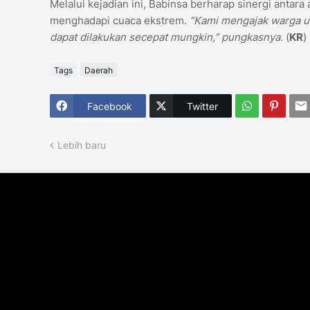
Melalui kejadian ini, Babinsa berharap sinergi antar
menghadapi cuaca ekstrem.
“Kami mengajak warga un
dapat dilakukan secepat mungkin,” pungkasnya.
(
KR
)
Tags
Daerah
Facebook
Twitter
Lebih baru