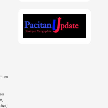
belum
den
h,
kat,