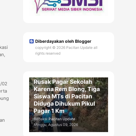
Diberdayakan oleh Blogger
kasi
copyright © 2026 Pacitan Update all
rights reserved
an,
PENDIDIKAN / DAERAH
Rusak Pagar Sekolah
1/02
Karena Rem Blong, Tiga
erta
Siswa MTs di Pacitan
bung
Diduga Dihukum Pikul
Pagar 1 Km
Redaksi
Pacitan Update
lan
Minggu, Agustus 09, 2026