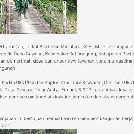
Pacitan, Letkol Arh Imam Musahirul, S.H., M.I.P., meninjau lo
resek, Desa Gawang, Kecamatan Kebonagung, Kabupaten Pacit
aran pemerintah desa dan unsur kewilayahan guna memastikan
angunan.
r Kodim 0801/Pacitan Kapten Arm. Toni Siswanto, Danramil 080
a Desa Gawang Tinar Aditya Firdani, S.STP., perangkat desa, s
an pengecekan kondisi eksisting jembatan dan akses penghu
injauan ini bertujuan memastikan rencana pembangunan berja
rakat.