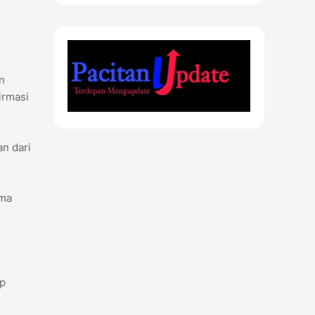
n
irmasi
n dari
ama
ap