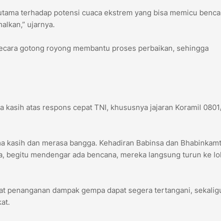
utama terhadap potensi cuaca ekstrem yang bisa memicu benc
alkan,” ujarnya.
g secara gotong royong membantu proses perbaikan, sehingga
kasih atas respons cepat TNI, khususnya jajaran Koramil 0801
ma kasih dan merasa bangga. Kehadiran Babinsa dan Bhabinkam
a, begitu mendengar ada bencana, mereka langsung turun ke lo
uat penanganan dampak gempa dapat segera tertangani, sekalig
at.