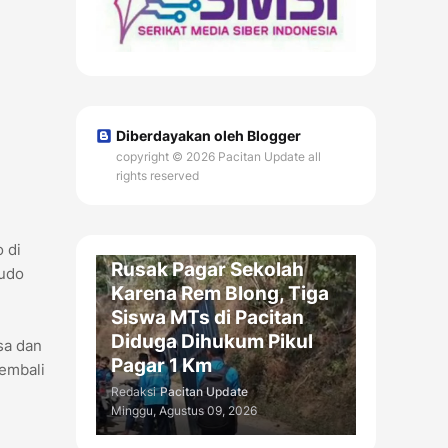
Diberdayakan oleh Blogger
copyright © 2026 Pacitan Update all
rights reserved
PENDIDIKAN / DAERAH
 di
Rusak Pagar Sekolah
tudo
Karena Rem Blong, Tiga
Siswa MTs di Pacitan
Diduga Dihukum Pikul
sa dan
Pagar 1 Km
kembali
Redaksi
Pacitan Update
Minggu, Agustus 09, 2026