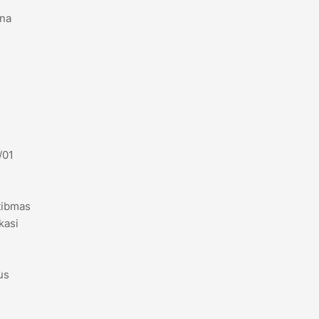
ana
/01
tibmas
kasi
us