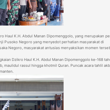
ro Haul K.H. Abdul Manan Dipomenggolo, yang merupakan pe
nji Pusoko Negoro yang menyedot perhatian masyarakat di
 pusaka Negoro, masyarakat antusias menyaksikan momen terseb
ngkaian Dzikro Haul K.H. Abdul Manan Dipomenggolo ke-168 ta
ib, maulidul rassul hingga khotmil Quran. Puncak acara tahlil ak
emanten.