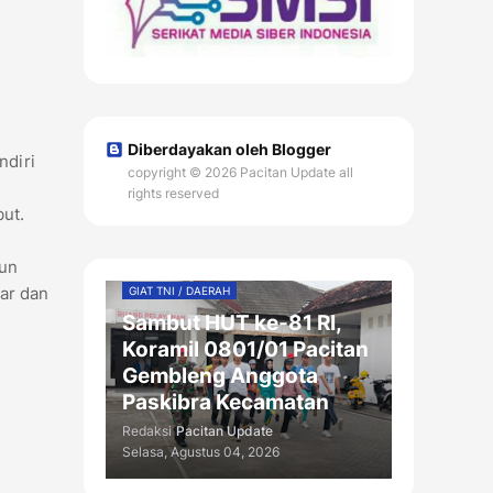
Diberdayakan oleh Blogger
ndiri
copyright © 2026 Pacitan Update all
rights reserved
ut.
hun
bar dan
GIAT TNI / DAERAH
Sambut HUT ke-81 RI,
Koramil 0801/01 Pacitan
Gembleng Anggota
Paskibra Kecamatan
Redaksi
Pacitan Update
Selasa, Agustus 04, 2026