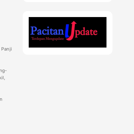
 Panji
ing-
il,
in