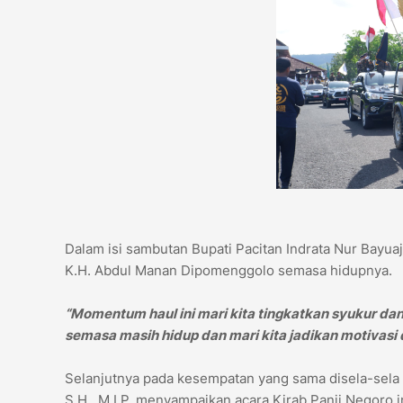
Dalam isi sambutan Bupati Pacitan Indrata Nur Bayua
K.H. Abdul Manan Dipomenggolo semasa hidupnya.
“Momentum haul ini mari kita tingkatkan syukur da
semasa masih hidup dan mari kita jadikan motivasi d
Selanjutnya pada kesempatan yang sama disela-sela 
S.H,. M.I.P. menyampaikan acara Kirab Panji Negoro i