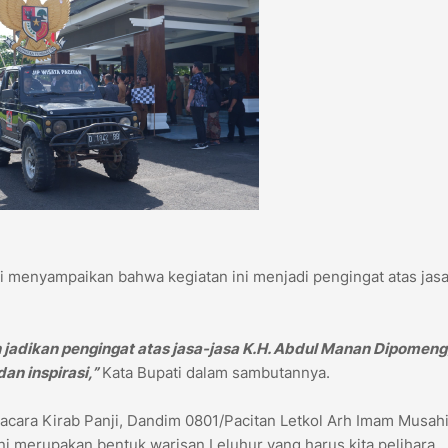
ji menyampaikan bahwa kegiatan ini menjadi pengingat atas jasa
n jadikan pengingat atas jasa-jasa K.H. Abdul Manan Dipomeng
an inspirasi,”
Kata Bupati dalam sambutannya.
acara Kirab Panji, Dandim 0801/Pacitan Letkol Arh Imam Musahi
ni merupakan bentuk warisan Leluhur yang harus kita pelihara.