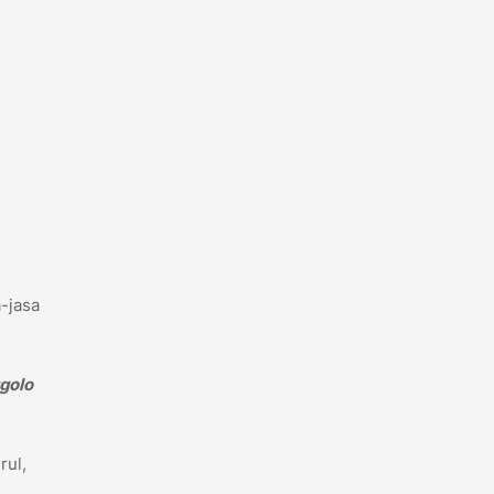
-jasa
golo
rul,