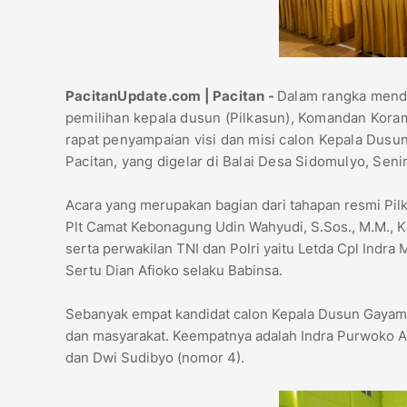
PacitanUpdate.com | Pacitan -
Dalam rangka mendu
pemilihan kepala dusun (Pilkasun), Komandan Koram
rapat penyampaian visi dan misi calon Kepala Du
Pacitan, yang digelar di Balai Desa Sidomulyo, Senin
Acara yang merupakan bagian dari tahapan resmi Pilka
Plt Camat Kebonagung Udin Wahyudi, S.Sos., M.M., 
serta perwakilan TNI dan Polri yaitu Letda Cpl Indra
Sertu Dian Afioko selaku Babinsa.
Sebanyak empat kandidat calon Kepala Dusun Gayam t
dan masyarakat. Keempatnya adalah Indra Purwoko A 
dan Dwi Sudibyo (nomor 4).