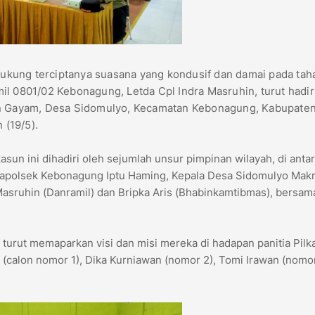
kung terciptanya suasana yang kondusif dan damai pada tah
il 0801/02 Kebonagung, Letda Cpl Indra Masruhin, turut hadi
sun Gayam, Desa Sidomulyo, Kecamatan Kebonagung, Kabupate
 (19/5).
sun ini dihadiri oleh sejumlah unsur pimpinan wilayah, di anta
Kapolsek Kebonagung Iptu Haming, Kepala Desa Sidomulyo Makru
 Masruhin (Danramil) dan Bripka Aris (Bhabinkamtibmas), bersam
urut memaparkan visi dan misi mereka di hadapan panitia Pilk
(calon nomor 1), Dika Kurniawan (nomor 2), Tomi Irawan (nomor