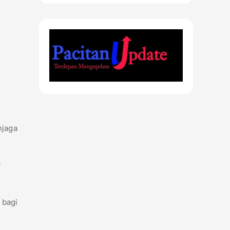
njaga
 bagi