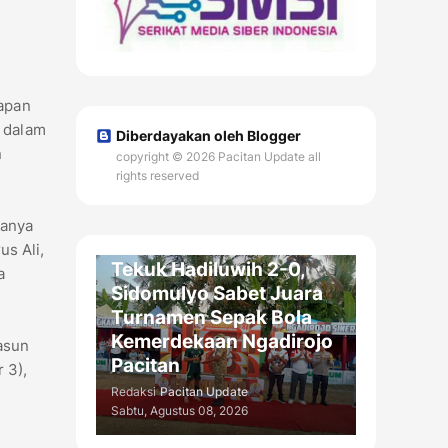
apan
r dalam
Diberdayakan oleh Blogger
n
copyright © 2026 Pacitan Update all
rights reserved
ranya
DAERAH
s Ali,
Tekuk Hadiluwih 2-0,
a
Sidomulyo Sabet Juara
Turnamen Sepak Bola
Kemerdekaan Ngadirojo
asun
Pacitan
 3),
Redaksi
Pacitan Update
Sabtu, Agustus 08, 2026