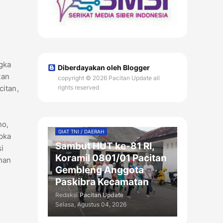
gka
Diberdayakan oleh Blogger
tan
copyright © 2026 Pacitan Update all
itan,
rights reserved
no,
GIAT TNI / DAERAH
pka
Sambut HUT ke-81 RI,
i
Koramil 0801/01 Pacitan
uhan
Gembleng Anggota
Paskibra Kecamatan
Redaksi
Pacitan Update
Selasa, Agustus 04, 2026