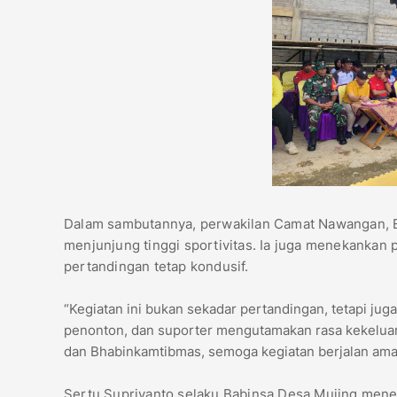
Dalam sambutannya, perwakilan Camat Nawangan, E
menjunjung tinggi sportivitas. Ia juga menekankan
pertandingan tetap kondusif.
“Kegiatan ini bukan sekadar pertandingan, tetapi ju
penonton, dan suporter mengutamakan rasa kekeluar
dan Bhabinkamtibmas, semoga kegiatan berjalan aman
Sertu Supriyanto selaku Babinsa Desa Mujing men