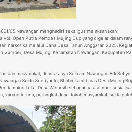
0801/05 Nawangan menghadiri sekaligus melaksanakan
Voli Open Putra Pemdes Mujing Cup yang digelar dalam ran
n narkotika melalui Dana Desa Tahun Anggaran 2025. Kegia
un Gumper, Desa Mujing, Kecamatan Nawangan, Kabupaten Pac
ahan dan masyarakat, di antaranya Sekcam Nawangan Edi Setiyo
l Nawangan Sertu Supriyanto, Bhabinkamtibmas Desa Mujing Bri
Pendamping Lokal Desa Winarsih sebagai narasumber sosialisas
n, karang taruna, perangkat desa, tokoh masyarakat, serta pul