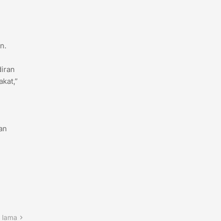
n.
diran
kat,”
an
 lama