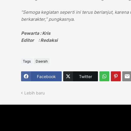
“Semoga kegiatan seperti ini terus berlanjut, karena
berkarakter,” pungkasnya.
Pewarta : Kris
Editor : Redaksi
Tags
Daerah
Facebook
Twitter
Lebih baru