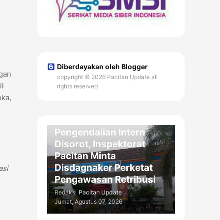
Diberdayakan oleh Blogger
ngan
copyright © 2026 Pacitan Update all
il
rights reserved
oka,
DAERAH
Kelemahan
Pengendalian Intern
Disorot, Inspektorat
Pacitan Minta
Disdagnaker Perketat
asi
Pengawasan Retribusi
Redaksi
Pacitan Update
Jumat, Agustus 07, 2026