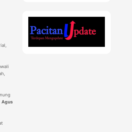
al,
wali
ah,
unung
g
Agus
at