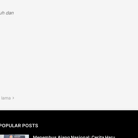
guh dan
 lama
POPULAR POSTS
Menembus Ajang Nasional: Cerita Haru