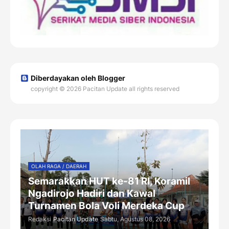
Diberdayakan oleh Blogger
copyright © 2026 Pacitan Update all rights reserved
OLAH RAGA / DAERAH
Semarakkan HUT ke-81 RI, Koramil
Ngadirojo Hadiri dan Kawal
Turnamen Bola Voli Merdeka Cup
Redaksi
Pacitan Update
Sabtu, Agustus 08, 2026