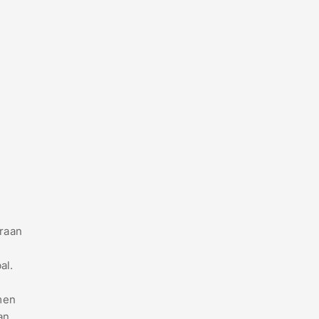
araan
al.
men
an,