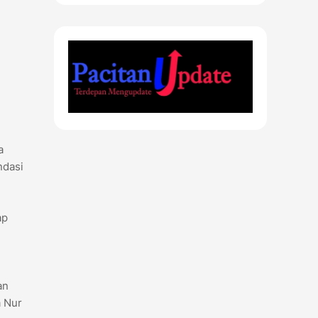
a
ndasi
ap
an
a Nur