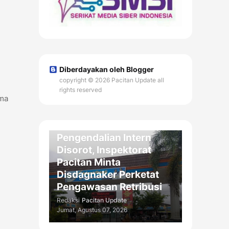
Diberdayakan oleh Blogger
copyright © 2026 Pacitan Update all
rights reserved
ama
DAERAH
Kelemahan
Pengendalian Intern
Disorot, Inspektorat
Pacitan Minta
Disdagnaker Perketat
Pengawasan Retribusi
Redaksi
Pacitan Update
Jumat, Agustus 07, 2026