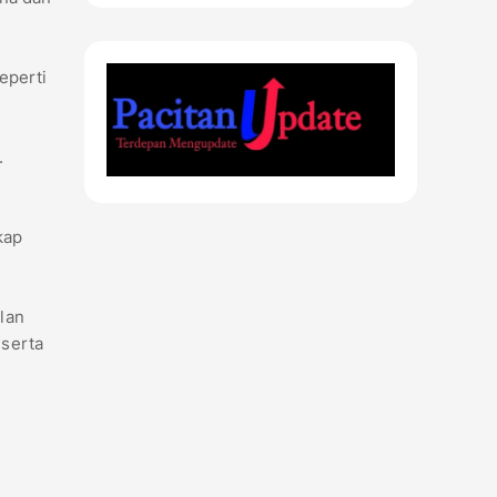
eperti
.
kap
lan
 serta