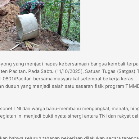
yong yang menjadi napas kebersamaan bangsa kembali terpa
en Pacitan. Pada Sabtu (11/10/2025), Satuan Tugas (Satgas) 
801/Pacitan bersama masyarakat setempat bekerja keras
n dusun yang menjadi salah satu sasaran fisik program TMM
rsonel TNI dan warga bahu-membahu mengangkat, menata, hin
atan ini menjadi bukti nyata sinergi antara TNI dan rakyat da
kan bahwa seluruh tahapan pekerjaan dilakukan secara terenc