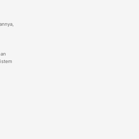
annya,
aan
sistem