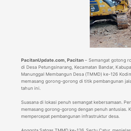
PacitanUpdate.com, Pacitan
– Semangat gotong ro
di Desa Petungsinarang, Kecamatan Bandar, Kabupat
Manunggal Membangun Desa (TMMD) ke-126 Kodim 0
memasang gorong-gorong di titik pembangunan jala
tahun ini.
Suasana di lokasi penuh semangat kebersamaan. Pe
memasang gorong-gorong dengan penuh antusias. Kegi
mempercepat pembangunan infrastruktur desa.
Anggota Satgas TMMD ke-126, Sertu Catur, menjelas