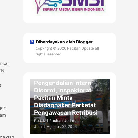
Diberdayakan oleh Blogger
copyright © 2026 Pacitan Update all
rights reserved
ncar
DAERAH
TNI
Kelemahan
Pengendalian Intern
D
Disorot, Inspektorat
Pacitan Minta
Disdagnaker Perketat
gga
Pengawasan Retribusi
lam
Redaksi
Pacitan Update
Jumat, Agustus 07, 2026
ana dan