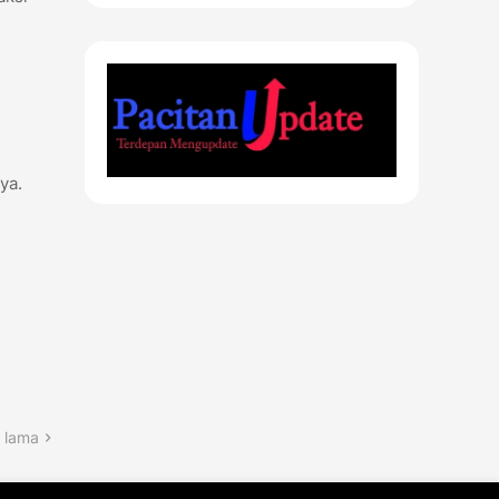
ya.
 lama