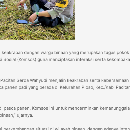
in keakraban dengan warga binaan yang merupakan tugas pokok
i Sosial (Komsos) guna menciptakan interaksi serta kekompak
1 Pacitan Serda Wahyudi menjalin keakraban serta kebersamaan
a panen padi yang berada di Kelurahan Ploso, Kec./Kab. Pacitan
i pasca panen, Komsos ini untuk mencerminkan kemanunggala
inaan,” ujarnya.
i perkembangan situasi di wilayah binaan, dengan adanya inter