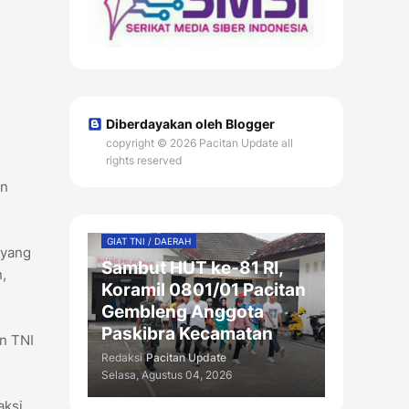
Diberdayakan oleh Blogger
copyright © 2026 Pacitan Update all
rights reserved
an
GIAT TNI / DAERAH
 yang
Sambut HUT ke-81 RI,
,
Koramil 0801/01 Pacitan
Gembleng Anggota
Paskibra Kecamatan
n TNI
Redaksi
Pacitan Update
Selasa, Agustus 04, 2026
aksi