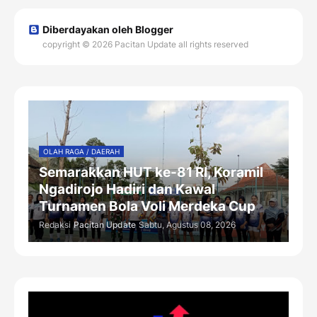
Diberdayakan oleh Blogger
copyright © 2026 Pacitan Update all rights reserved
OLAH RAGA / DAERAH
Semarakkan HUT ke-81 RI, Koramil
Ngadirojo Hadiri dan Kawal
Turnamen Bola Voli Merdeka Cup
Redaksi
Pacitan Update
Sabtu, Agustus 08, 2026