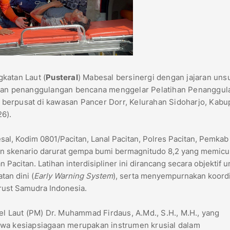
gkatan Laut (
Pusteral
) Mabesal bersinergi dengan jajaran uns
badan penanggulangan bencana menggelar Pelatihan Penanggu
berpusat di kawasan Pancer Dorr, Kelurahan Sidoharjo, Kabu
26).
al, Kodim 0801/Pacitan, Lanal Pacitan, Polres Pacitan, Pemkab
an skenario darurat gempa bumi bermagnitudo 8,2 yang memicu
 Pacitan. Latihan interdisipliner ini dirancang secara objektif u
tan dini (
Early Warning System
), serta menyempurnakan koord
rust Samudra Indonesia.
nel Laut (PM) Dr. Muhammad Firdaus, A.Md., S.H., M.H., yang
hwa kesiapsiagaan merupakan instrumen krusial dalam