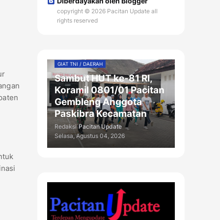
Diberdayakan oleh Blogger
copyright © 2026 Pacitan Update all
rights reserved
GIAT TNI / DAERAH
ur
Sambut HUT ke-81 RI,
langan
Koramil 0801/01 Pacitan
paten
Gembleng Anggota
Paskibra Kecamatan
Redaksi
Pacitan Update
Selasa, Agustus 04, 2026
ntuk
inasi