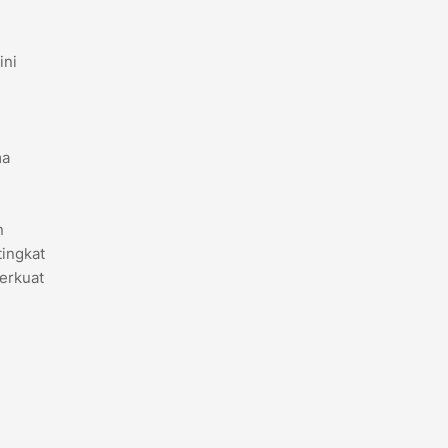
ini
n
ma
n
tingkat
perkuat