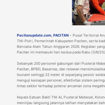
Pacitanupdate.com, ​PACITAN
– Pusat Teritorial An
TNI-Polri, Pemerintah Kabupaten Pacitan, serta 
Bencana Alam Tahun Anggaran 2026. Kegiatan yang 
Pacitan ini memasuki hari kedua pada Rabu (3/6/20
​Sebanyak 200 personel gabungan dari Pusteral Mabes
Pacitan, BPBD, Basarnas, dan relawan mensimulasik
tsunami setinggi 22 meter di sepanjang pesisir selatan
menguji kesiapan personel, efektivitas sistem peringa
lintas sektor terhadap potensi ancaman zona megath
​Kepala Satuan Bakti TNI AL Pusteral Mabesal, Kolo
meninjau langsung jalannya latihan menyatakan ba