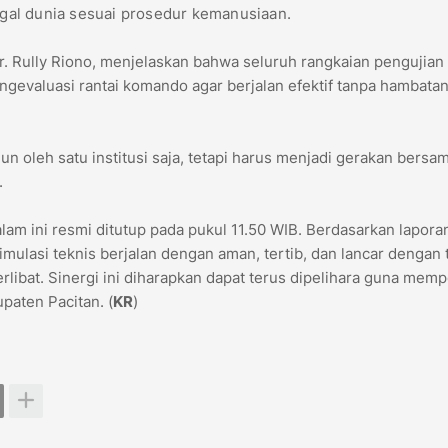
gal dunia sesuai prosedur kemanusiaan.
r. Rully Riono, menjelaskan bahwa seluruh rangkaian pengujian 
gevaluasi rantai komando agar berjalan efektif tanpa hambata
n oleh satu institusi saja, tetapi harus menjadi gerakan bersa
.
lam ini resmi ditutup pada pukul 11.50 WIB. Berdasarkan lapora
imulasi teknis berjalan dengan aman, tertib, dan lancar dengan 
terlibat. Sinergi ini diharapkan dapat terus dipelihara guna mem
upaten Pacitan. (
KR
)