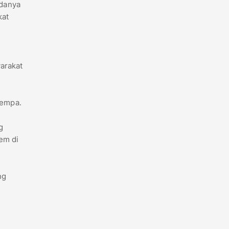
adanya
kat
yarakat
gempa.
g
rem di
ng