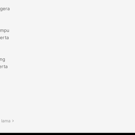
egera
ampu
erta
ang
erta
 lama