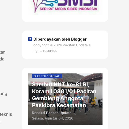
Diberdayakan oleh Blogger
copyright © 2026 Pacitan Update all
rights reserved
tan
da
GIAT TNI / DAERAH
Sambut HUT ke-81 RI,
Koramil 0801/01 Pacitan
yang
Gembleng Anggota
Paskibra Kecamatan
Redaksi
Pacitan Update
teknis
Selasa, Agustus 04, 2026
n