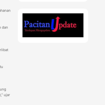
ahanan
n dan
libat
tu
kung
” ujar