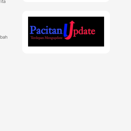
ita
mbah