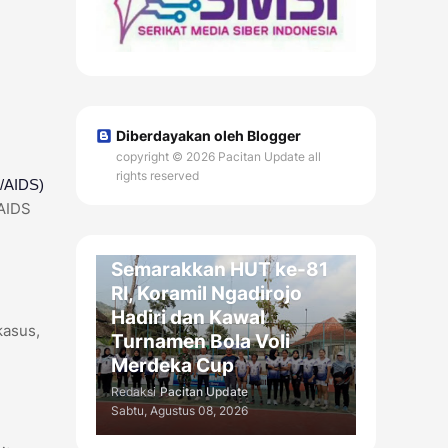
Diberdayakan oleh Blogger
copyright © 2026 Pacitan Update all
rights reserved
V/AIDS)
/AIDS
OLAH RAGA / DAERAH
Semarakkan HUT ke-81
RI, Koramil Ngadirojo
Hadiri dan Kawal
kasus,
Turnamen Bola Voli
Merdeka Cup
Redaksi
Pacitan Update
Sabtu, Agustus 08, 2026