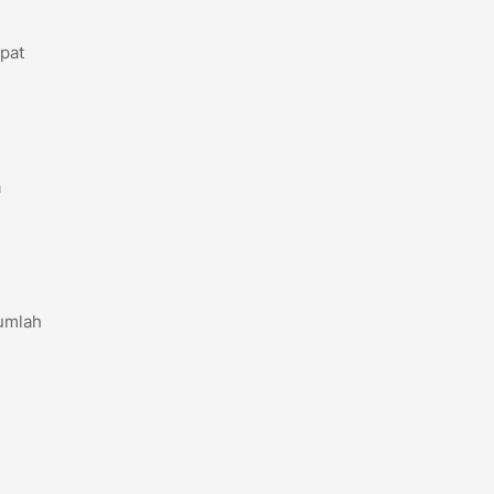
pat
a
jumlah