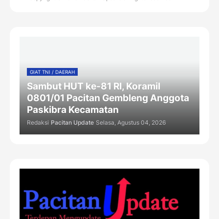
GIAT TNI / DAERAH
Sambut HUT ke-81 RI, Koramil
0801/01 Pacitan Gembleng Anggota
Paskibra Kecamatan
Redaksi
Pacitan Update
Selasa, Agustus 04, 2026