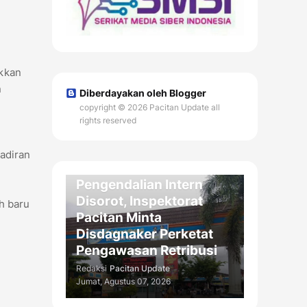
ukkan
n
Diberdayakan oleh Blogger
copyright © 2026 Pacitan Update all
rights reserved
DAERAH
adiran
Kelemahan
Pengendalian Intern
Disorot, Inspektorat
h baru
Pacitan Minta
Disdagnaker Perketat
Pengawasan Retribusi
Redaksi
Pacitan Update
Jumat, Agustus 07, 2026