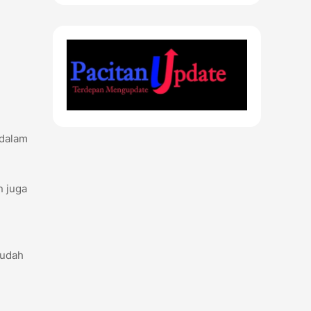
 dalam
n juga
sudah