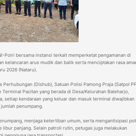
-Polri bersama instansi terkait memperketat pengamanan di
an kelancaran arus mudik dan balik serta menciptakan rasa ama
ru 2026 (Nataru).
s Perhubungan (Dishub), Satuan Polisi Pamong Praja (Satpol PP
n Terminal Pacitan yang berada di Desa/Kelurahan Baleharjo,
 setiap kendaraan yang keluar dan masuk terminal diwajibkan
a jumlah penumpang.
enumpang, menjaga ketertiban umum, serta mengantisipasi pot
bur panjang. Selain patroli rutin, petugas juga melakukan
i pengguna jasa transportasi.