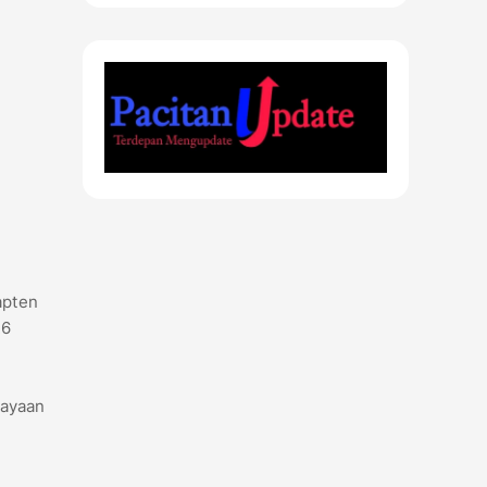
apten
26
rayaan