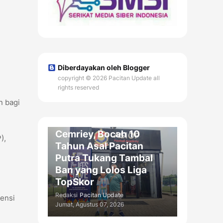
Diberdayakan oleh Blogger
copyright © 2026 Pacitan Update all
rights reserved
OLAH RAGA / DAERAH
n bagi
Menembus Ajang
Nasional: Cerita Haru
Cemriey, Bocah 10
),
Tahun Asal Pacitan
Putra Tukang Tambal
Ban yang Lolos Liga
TopSkor
Redaksi
Pacitan Update
ensi
Jumat, Agustus 07, 2026