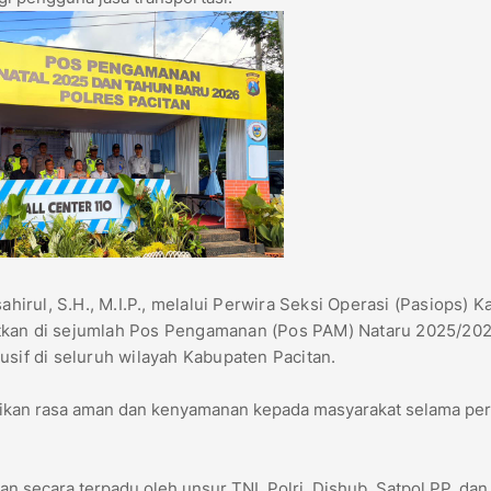
rul, S.H., M.I.P., melalui Perwira Seksi Operasi (Pasiops) K
atkan di sejumlah Pos Pengamanan (Pos PAM) Nataru 2025/20
usif di seluruh wilayah Kabupaten Pacitan.
erikan rasa aman dan kenyamanan kepada masyarakat selama pe
 secara terpadu oleh unsur TNI, Polri, Dishub, Satpol PP, dan