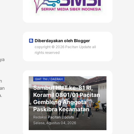
Diberdayakan oleh Blogger
copyright © 2026 Pacitan Update all
rights reserved
ya
GIAT TNI / DAERAH
n
Sambut HUT ke-81 RI,
kan
Koramil 0801/01 Pacitan
.
Gembleng Anggota
Paskibra Kecamatan
Redaksi
Pacitan Update
Selasa, Agustus 04, 2026