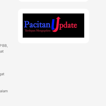
 PBB,
gat
gat
dalam