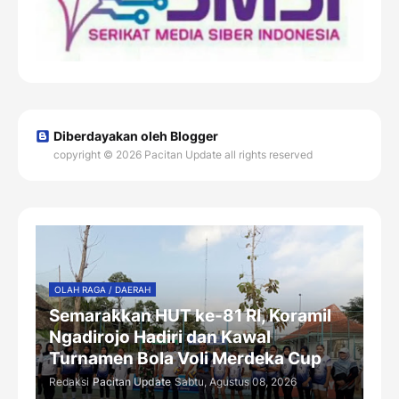
Diberdayakan oleh Blogger
copyright © 2026 Pacitan Update all rights reserved
OLAH RAGA / DAERAH
Semarakkan HUT ke-81 RI, Koramil
Ngadirojo Hadiri dan Kawal
Turnamen Bola Voli Merdeka Cup
Redaksi
Pacitan Update
Sabtu, Agustus 08, 2026