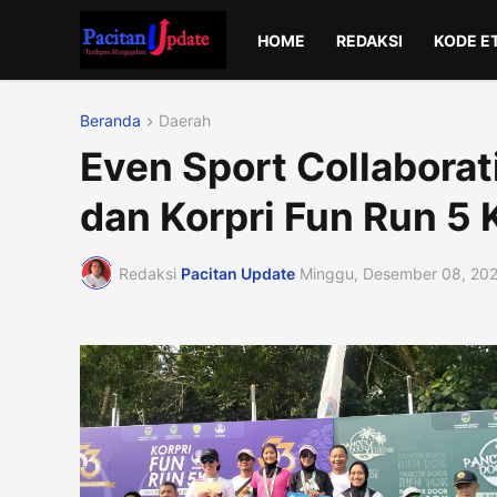
HOME
REDAKSI
KODE E
Beranda
Daerah
Even Sport Collaborat
dan Korpri Fun Run 5 
Redaksi
Pacitan Update
Minggu, Desember 08, 20