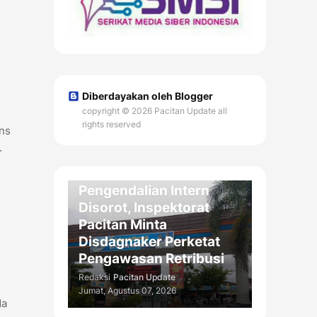
Diberdayakan oleh Blogger
copyright © 2026 Pacitan Update all
rights reserved
ons
.
DAERAH
Kelemahan
Pengendalian Intern
Disorot, Inspektorat
Pacitan Minta
Disdagnaker Perketat
Pengawasan Retribusi
Redaksi
Pacitan Update
Jumat, Agustus 07, 2026
da