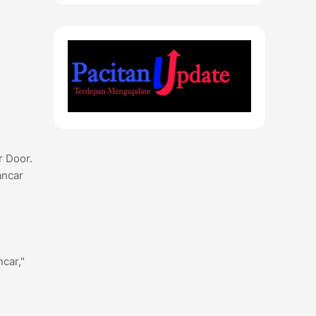
r Door.
ancar
car,"