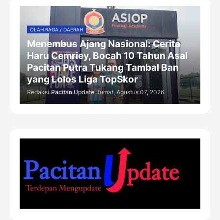
OLAH RAGA / DAERAH
Menembus Ajang Nasional: Cerita
Haru Cemriey, Bocah 10 Tahun Asal
Pacitan Putra Tukang Tambal Ban
yang Lolos Liga TopSkor
Redaksi
Pacitan Update
Jumat, Agustus 07, 2026