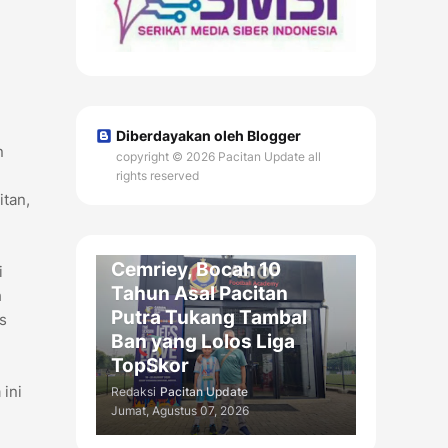
Diberdayakan oleh Blogger
n
copyright © 2026 Pacitan Update all
rights reserved
OLAH RAGA / DAERAH
itan,
Menembus Ajang
Nasional: Cerita Haru
Cemriey, Bocah 10
i
Tahun Asal Pacitan
h
Putra Tukang Tambal
s
Ban yang Lolos Liga
TopSkor
ini
Redaksi
Pacitan Update
Jumat, Agustus 07, 2026