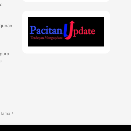
in
ngunan
a
apura
a
 lama