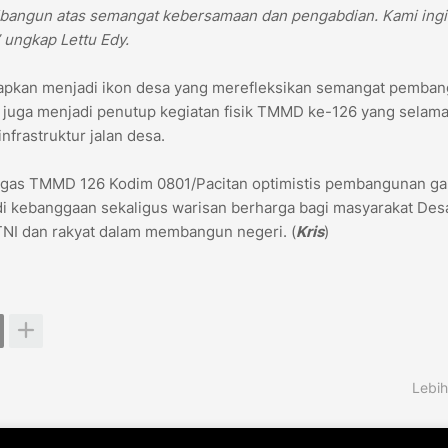
 dibangun atas semangat kebersamaan dan pengabdian. Kami ing
 ungkap Lettu Edy.
rapkan menjadi ikon desa yang merefleksikan semangat pemba
i juga menjadi penutup kegiatan fisik TMMD ke-126 yang selam
frastruktur jalan desa.
atgas TMMD 126 Kodim 0801/Pacitan optimistis pembangunan g
adi kebanggaan sekaligus warisan berharga bagi masyarakat Des
 TNI dan rakyat dalam membangun negeri. (
Kris
)
Lebih