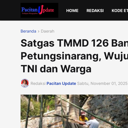
HOME
REDAKSI
KODE E
Beranda
Daerah
Satgas TMMD 126 Ban
Petungsinarang, Wuj
TNI dan Warga
Redaksi
Pacitan Update
Sabtu, November 01, 2025