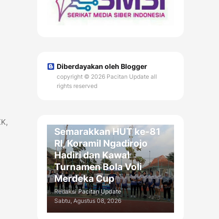
Diberdayakan oleh Blogger
copyright © 2026 Pacitan Update all
rights reserved
OLAH RAGA / DAERAH
KK,
Semarakkan HUT ke-81
RI, Koramil Ngadirojo
Hadiri dan Kawal
Turnamen Bola Voli
Merdeka Cup
Redaksi
Pacitan Update
Sabtu, Agustus 08, 2026