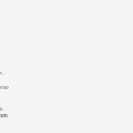
m.
etap
p,
(
KR
)