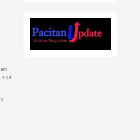
r
lam
 juga
an