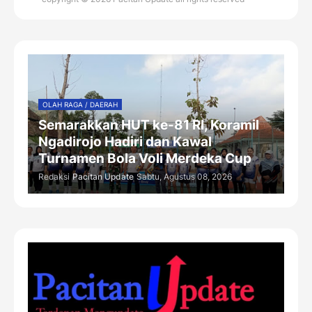
OLAH RAGA / DAERAH
Semarakkan HUT ke-81 RI, Koramil
Ngadirojo Hadiri dan Kawal
Turnamen Bola Voli Merdeka Cup
Redaksi
Pacitan Update
Sabtu, Agustus 08, 2026