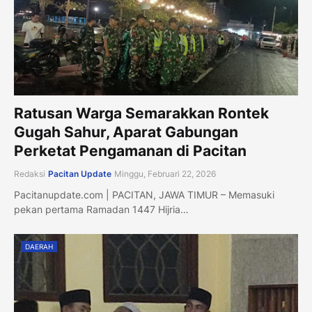
Ratusan Warga Semarakkan Rontek
Gugah Sahur, Aparat Gabungan
Perketat Pengamanan di Pacitan
Redaksi
Pacitan Update
Minggu, Februari 22, 2026
Pacitanupdate.com | PACITAN, JAWA TIMUR – Memasuki
pekan pertama Ramadan 1447 Hijria…
DAERAH