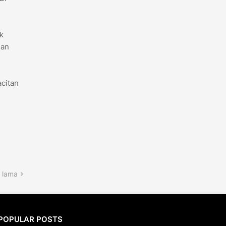
k
dan
acitan
 lama
POPULAR POSTS