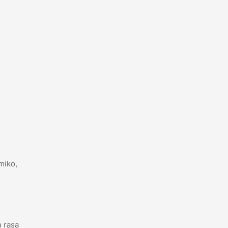
miko,
 rasa