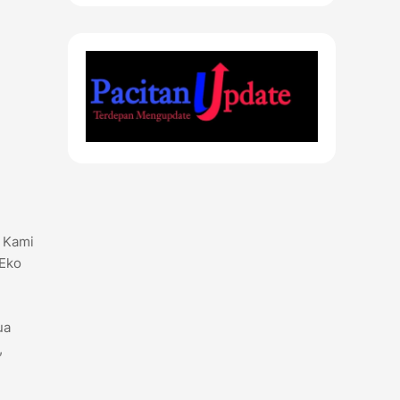
. Kami
 Eko
ua
,