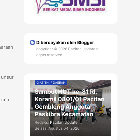
Diberdayakan oleh Blogger
haraan
copyright © 2026 Pacitan Update all
n
rights reserved
 unsur
GIAT TNI / DAERAH
Sambut HUT ke-81 RI,
Koramil 0801/01 Pacitan
Lima
Gembleng Anggota
Paskibra Kecamatan
Redaksi
Pacitan Update
Selasa, Agustus 04, 2026