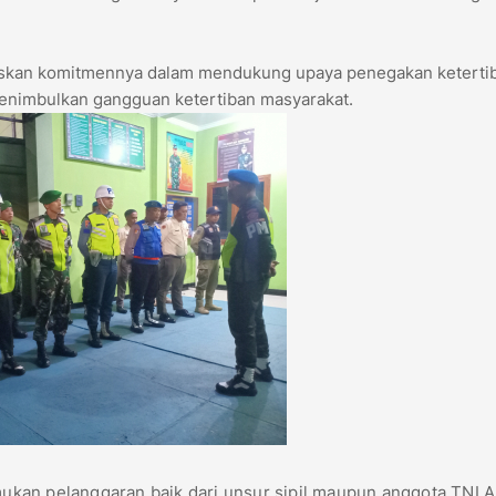
askan komitmennya dalam mendukung upaya penegakan keterti
menimbulkan gangguan ketertiban masyarakat.
emukan pelanggaran baik dari unsur sipil maupun anggota TNI A