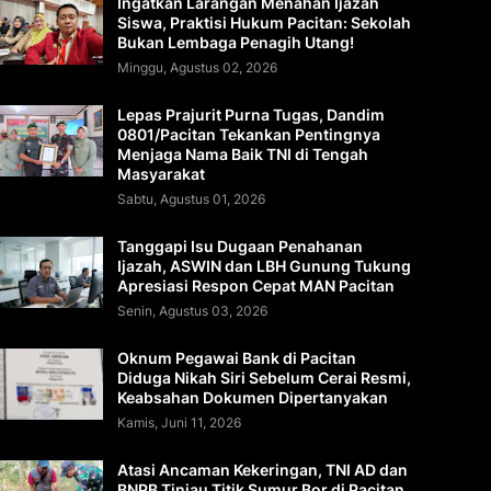
Ingatkan Larangan Menahan Ijazah
Siswa, Praktisi Hukum Pacitan: Sekolah
Bukan Lembaga Penagih Utang!
Minggu, Agustus 02, 2026
Lepas Prajurit Purna Tugas, Dandim
0801/Pacitan Tekankan Pentingnya
Menjaga Nama Baik TNI di Tengah
Masyarakat
Sabtu, Agustus 01, 2026
Tanggapi Isu Dugaan Penahanan
Ijazah, ASWIN dan LBH Gunung Tukung
Apresiasi Respon Cepat MAN Pacitan
Senin, Agustus 03, 2026
Oknum Pegawai Bank di Pacitan
Diduga Nikah Siri Sebelum Cerai Resmi,
Keabsahan Dokumen Dipertanyakan
Kamis, Juni 11, 2026
Atasi Ancaman Kekeringan, TNI AD dan
BNPB Tinjau Titik Sumur Bor di Pacitan