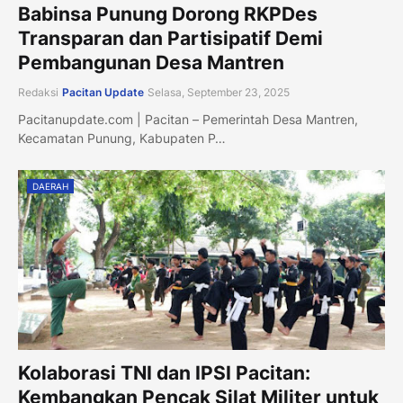
Babinsa Punung Dorong RKPDes
Transparan dan Partisipatif Demi
Pembangunan Desa Mantren
Redaksi
Pacitan Update
Selasa, September 23, 2025
Pacitanupdate.com | Pacitan – Pemerintah Desa Mantren,
Kecamatan Punung, Kabupaten P…
DAERAH
Kolaborasi TNI dan IPSI Pacitan:
Kembangkan Pencak Silat Militer untuk