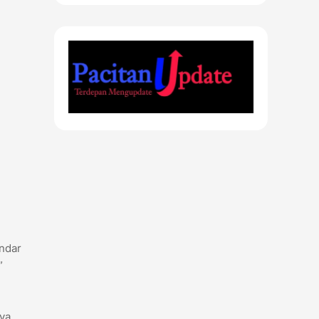
indar
”
aya