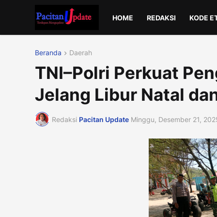
HOME
REDAKSI
KODE E
Beranda
Daerah
TNI–Polri Perkuat Pe
Jelang Libur Natal da
Redaksi
Pacitan Update
Minggu, Desember 21, 202