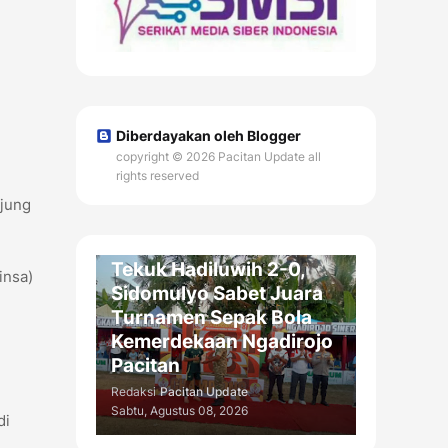
Diberdayakan oleh Blogger
copyright © 2026 Pacitan Update all
rights reserved
n
njung
DAERAH
Tekuk Hadiluwih 2-0,
insa)
Sidomulyo Sabet Juara
Turnamen Sepak Bola
Kemerdekaan Ngadirojo
Pacitan
Redaksi
Pacitan Update
Sabtu, Agustus 08, 2026
di