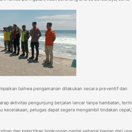
ampaikan bahwa pengamanan dilakukan secara preventif dan
ap aktivitas pengunjung berjalan lancar tanpa hambatan, terh
 atau kecelakaan, petugas dapat segera mengambil tindakan cepat,
han dan ketertiban lingkungan pantai sebagai bagian dari up