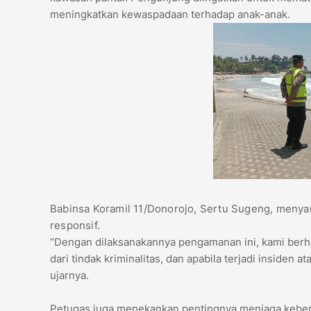
meningkatkan kewaspadaan terhadap anak-anak.
Babinsa Koramil 11/Donorojo, Sertu Sugeng, meny
responsif.
“Dengan dilaksanakannya pengamanan ini, kami berhar
dari tindak kriminalitas, dan apabila terjadi insiden
ujarnya.
Petugas juga menekankan pentingnya menjaga kebersi