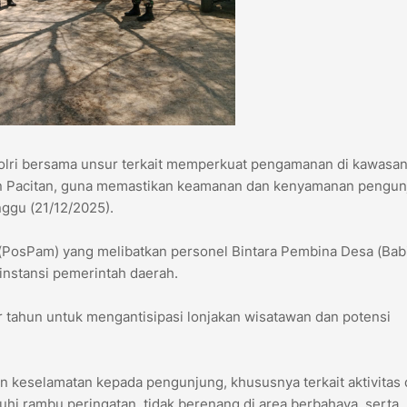
lri bersama unsur terkait memperkuat pengamanan di kawasa
ten Pacitan, guna memastikan keamanan dan kenyamanan pengu
ggu (21/12/2025).
PosPam) yang melibatkan personel Bintara Pembina Desa (Bab
 instansi pemerintah daerah.
ir tahun untuk mengantisipasi lonjakan wisatawan dan potensi
an keselamatan kepada pengunjung, khususnya terkait aktivitas 
hi rambu peringatan, tidak berenang di area berbahaya, serta