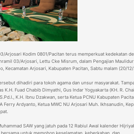
 03/Arjosari Kodim 0801/Pacitan terus memperkuat kedekatan d
nramil 03/Arjosari, Lettu Cke Misrum, dalam Pengajian Maulidur
, Kecamatan Arjosari, Kabupaten Pacitan, Sabtu malam (20/12/
tersebut dihadiri para tokoh agama dan unsur masyarakat. Tamp
s K.H. Fuad Chabib Dimyathi, Gus Indar Yogyakarta (KH. R. Cha
, S.Pd.I., K.H. Ibnu Dzakwan, serta Ketua PCNU Kabupaten Pacit
PDA Ferry Ardyanto, Ketua MWC NU Arjosari Muh. Ikhsanudin, Kep
pat.
 Muhammad SAW yang jatuh pada 12 Rabiul Awal kalender Hijriya
 bersama untuk memohon keselamatan, keberkahan, dan