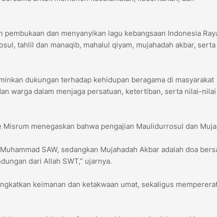
an pembukaan dan menyanyikan lagu kebangsaan Indonesia Ray
osul, tahlil dan manaqib, mahalul qiyam, mujahadah akbar, serta
rminkan dukungan terhadap kehidupan beragama di masyarakat
an warga dalam menjaga persatuan, ketertiban, serta nilai-nilai
ke Misrum menegaskan bahwa pengajian Maulidurrosul dan Muj
bi Muhammad SAW, sedangkan Mujahadah Akbar adalah doa ber
ungan dari Allah SWT,” ujarnya.
ingkatkan keimanan dan ketakwaan umat, sekaligus memperera