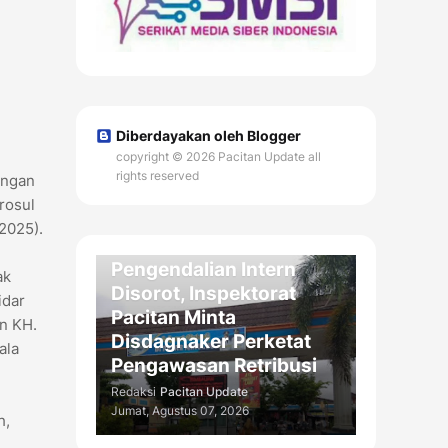
Diberdayakan oleh Blogger
copyright © 2026 Pacitan Update all
rights reserved
engan
rosul
DAERAH
2025).
Kelemahan
Pengendalian Intern
ak
Disorot, Inspektorat
idar
Pacitan Minta
an KH.
Disdagnaker Perketat
ala
Pengawasan Retribusi
Redaksi
Pacitan Update
Jumat, Agustus 07, 2026
h,