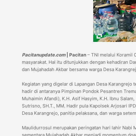
Pacitanupdate.com
| Pacitan
– TNI melalui Koramil
masyarakat. Hal itu ditunjukkan dengan kehadiran Da
dan Mujahadah Akbar bersama warga Desa Karangrejo
Kegiatan yang digelar di Lapangan Desa Karangrejo 
hadir di antaranya Pimpinan Pondok Pesantren Trema
Muhaimin Afandi), K.H. Asif Hasyim, K.H. Ibnu Salam
Sutrisno, SH.T., MM. Hadir pula Kapolsek Arjosari I
Desa Karangrejo, panitia pelaksana, dan warga setem
Maulidurrosul merupakan peringatan hari lahir Nabi
sementara Mujahadah Akbar menjadi momentum doa