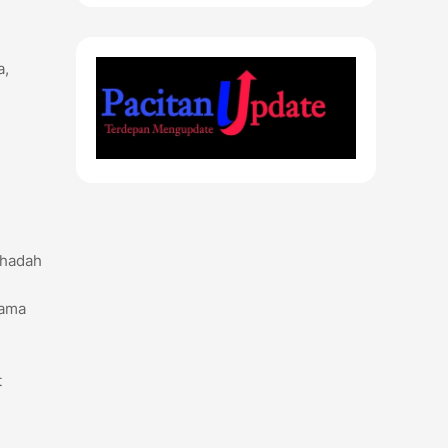
a,
ahadah
sama
t