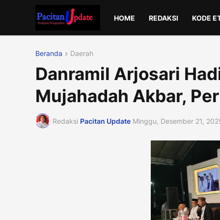
HOME
REDAKSI
KODE E
Beranda
Daerah
Danramil Arjosari Had
Mujahadah Akbar, Per
Redaksi
Pacitan Update
Minggu, Desember 21, 202