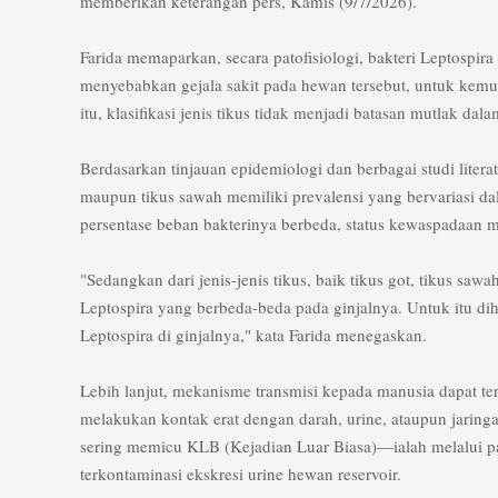
memberikan keterangan pers, Kamis (9/7/2026).
​Farida memaparkan, secara patofisiologi, bakteri Leptospir
menyebabkan gejala sakit pada hewan tersebut, untuk kemud
itu, klasifikasi jenis tikus tidak menjadi batasan mutlak dal
​Berdasarkan tinjauan epidemiologi dan berbagai studi literatu
maupun tikus sawah memiliki prevalensi yang bervariasi 
persentase beban bakterinya berbeda, status kewaspadaan ma
​"Sedangkan dari jenis-jenis tikus, baik tikus got, tikus sa
Leptospira yang berbeda-beda pada ginjalnya. Untuk itu di
Leptospira di ginjalnya," kata Farida menegaskan.
​Lebih lanjut, mekanisme transmisi kepada manusia dapat terj
melakukan kontak erat dengan darah, urine, ataupun jaring
sering memicu KLB (Kejadian Luar Biasa)—ialah melalui pa
terkontaminasi ekskresi urine hewan reservoir.