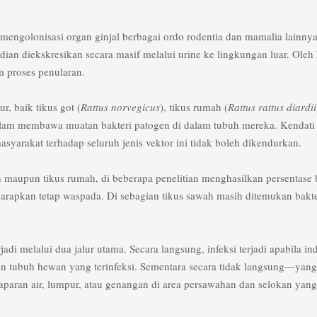
a mengolonisasi organ ginjal berbagai ordo rodentia dan mamalia lainny
ian diekskresikan secara masif melalui urine ke lingkungan luar. Oleh
am proses penularan.
r, baik tikus got (
Rattus norvegicus
), tikus rumah (
Rattus rattus diardii
dalam membawa muatan bakteri patogen di dalam tubuh mereka. Kendati
syarakat terhadap seluruh jenis vektor ini tidak boleh dikendurkan.
wah maupun tikus rumah, di beberapa penelitian menghasilkan persentase 
harapkan tetap waspada. Di sebagian tikus sawah masih ditemukan bakte
adi melalui dua jalur utama. Secara langsung, infeksi terjadi apabila in
an tubuh hewan yang terinfeksi. Sementara secara tidak langsung—yang
paran air, lumpur, atau genangan di area persawahan dan selokan yang