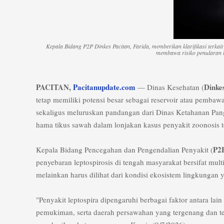
Kepala Bidang P2P Dinkes Pacitan, Farida, memberikan klarifikasi terkait
membawa risiko penularan b
PACITAN,
Pacitanupdate.com
Dinke
— Dinas Kesehatan (
tetap memiliki potensi besar sebagai reservoir atau pembawa
sekaligus meluruskan pandangan dari Dinas Ketahanan Pang
hama tikus sawah dalam lonjakan kasus penyakit zoonosis t
P2
​Kepala Bidang Pencegahan dan Pengendalian Penyakit (
penyebaran leptospirosis di tengah masyarakat bersifat multif
melainkan harus dilihat dari kondisi ekosistem lingkungan y
​"Penyakit leptospira dipengaruhi berbagai faktor antara la
pemukiman, serta daerah persawahan yang tergenang dan te