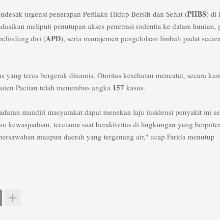
PHBS
mendesak urgensi penerapan Perilaku Hidup Bersih dan Sehat (
) di 
sikan meliputi penutupan akses penetrasi rodentia ke dalam hunian, p
APD
pelindung diri (
), serta manajemen pengelolaan limbah padat secar
sus yang terus bergerak dinamis. Otoritas kesehatan mencatat, secara kum
157
bupaten Pacitan telah menembus angka
kasus.
sadaran mandiri masyarakat dapat menekan laju insidensi penyakit ini s
n kewaspadaan, terutama saat beraktivitas di lingkungan yang berpote
persawahan maupun daerah yang tergenang air," ucap Farida menutup