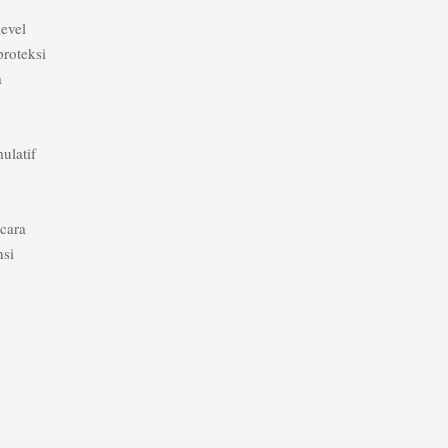
level
roteksi
a
ulatif
ecara
nsi