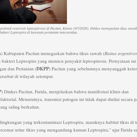
 polemik reservoir leptospirosis di Pacitan, Kamis (9/7/2026). Dinkes menegaskan tikus sawah
akteri Leptospira di kawasan pertanian masyarakat.
s
) Kabupaten Pacitan menegaskan bahwa tikus sawah (
Rattus argentive
 bakteri Leptospira yang memicu penyakit leptospirosis. Pernyataan ini
DKPP
an dan Pertanian (
) Pacitan yang sebelumnya menyanggah keter
ersebut di wilayah setempat.
P
) Dinkes Pacitan, Farida, menjelaskan bahwa manifestasi klinis dan
aktorial. Menurutnya, transmisi patogen ini tidak dapat dinilai secara p
ang saling berkaitan.
in lingkungan yang terkontaminasi Leptospira, maraknya habitat tikus di 
rcemar urine tikus yang mengandung kuman Leptospira," ujar Farida sa