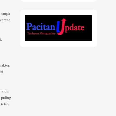
a tanpa
 karena
),
bakteri
ri
dividu
 paling
 telah