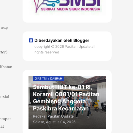
 tetap
Diberdayakan oleh Blogger
copyright © 2026 Pacitan Update all
nter
)
rights reserved
libatan
GIAT TNI / DAERAH
Sambut HUT ke-81 RI,
Koramil 0801/01 Pacitan
arsial
Gembleng Anggota
Paskibra Kecamatan
Redaksi
Pacitan Update
tempat
Selasa, Agustus 04, 2026
at