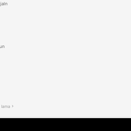
jaln
mun
 lama