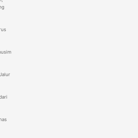
ng
rus
 musim
Jalur
dari
nas