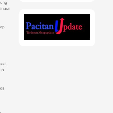
bung
anasri
rap
saat
kab
ada
n,