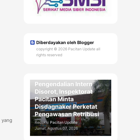
Diberdayakan oleh Blogger
copyright © 2026 Pacitan Update all
rights reserved
DAERAH
Kelemahan
Pengendalian Intern
Disorot, Inspektorat
Pacitan Minta
Disdagnaker Perketat
Pengawasan Retribusi
n yang
Redaksi
Pacitan Update
Jumat, Agustus 07, 2026