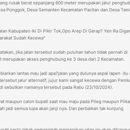
yang rusak berat sepanjang 600 meter merupakan jalur penghu
Desa Ponggok, Desa Semanten Kecamatan Pacitan dan Desa Tam
alan Kabupaten Iki Di Pikir Tok,Opo Arep Di Garap? Yen Ra Diga
yarakat Sudah Kecewa"
takan, jika jalan tersebut sudah puluhan tahun tidak pernah di
but merupakan akses penghubung ke 3 desa dari 2 Kecamatan.
ibiarkan lantas mau jadi apa?jalan yang dulunya aspal lapen itu 
an tersebut jalur alternatif, jujur kami sangat kecewa dengan Pem
 di sebutkan namanya tersebut pada Rabu (23/10/2024).
ayat maupun calon bupati saat mau maju pada Pileg maupun Pilk
lah jadi semua lupa akan janji nya. Dan perbaikan tak kunjung
ati serta pihak pemerintah menjanjikan jalan ini akan dibangu