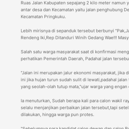
Ruas Jalan Kabupaten sepajang 2 kilo meter namun 
antar desa dan Kecamatan yaitu jalan penghubung 
Kecamatan Pringkuku.
Lebih mirisnya di sepanduk tersebut berbunyi "Pak,J
Rendeng Iki,Rep Ditanduri Winih Gedang Wae!!! Mas
Salah satu warga masyarakat saat di konfirmasi menga
perhatikan Pemerintah Daerah, Padahal jalan terse
"Jalan ini merupakan jalur ekonomi masyarakat, jika d
ini jika hujan turun sudah sulit di lewati,padahal jal
yang seolah-olah tutup mata,"ujar warga yang engan
Ia menuturkan, Sudah berapa kali para calon wakil r
selalu menjanjikan perbaikan jalan tersebut,tapi sete
dilakukan, hingga warga pun protes.
"Sebelumnya para kandidat calon dewan dan calon Bup