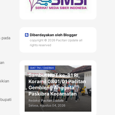
Diberdayakan oleh Blogger
s pada
copyright © 2026 Pacitan Update all
rights reserved
dan
GIAT TNI / DAERAH
Sambut HUT ke-81 RI,
ikian
Koramil 0801/01 Pacitan
Gembleng Anggota
Paskibra Kecamatan
bupati
Redaksi
Pacitan Update
Selasa, Agustus 04, 2026