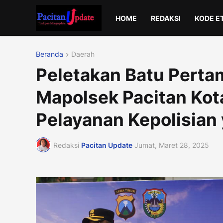
HOME
REDAKSI
KODE E
Beranda
Daerah
Peletakan Batu Pert
Mapolsek Pacitan Kot
Pelayanan Kepolisian 
Redaksi
Pacitan Update
Jumat, Maret 28, 2025