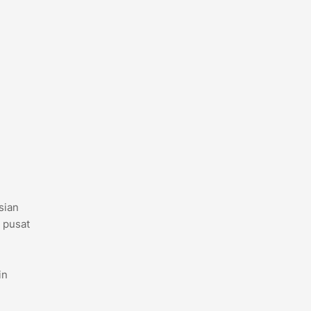
sian
i pusat
in