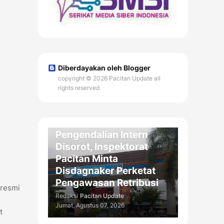
Diberdayakan oleh Blogger
copyright © 2026 Pacitan Update all
rights reserved
DAERAH
Kelemahan
Pengendalian Intern
Disorot, Inspektorat
Pacitan Minta
Disdagnaker Perketat
Pengawasan Retribusi
 resmi
Redaksi
Pacitan Update
Jumat, Agustus 07, 2026
t