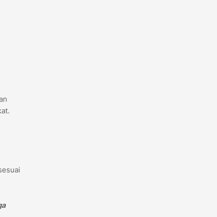
kan
at.
sesuai
ga