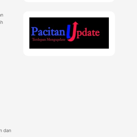
an
ah
n dan