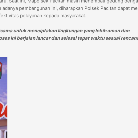
ru. Saat ini, Mapolsek Pacitan masih menempati gedung deng
n adanya pembangunan ini, diharapkan Polsek Pacitan dapat mem
fektivitas pelayanan kepada masyarakat.
rsama untuk menciptakan lingkungan yang lebih aman dan
ses ini berjalan lancar dan selesai tepat waktu sesuai rencana