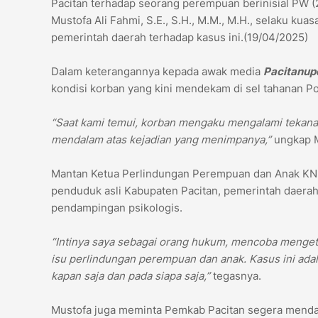
Pacitan terhadap seorang perempuan berinisial PW (2
Mustofa Ali Fahmi, S.E., S.H., M.M., M.H., selaku k
pemerintah daerah terhadap kasus ini.(19/04/2025)
Dalam keterangannya kepada awak media
Pacitanup
kondisi korban yang kini mendekam di sel tahanan Po
“Saat kami temui, korban mengaku mengalami tekanan p
mendalam atas kejadian yang menimpanya,”
ungkap 
Mantan Ketua Perlindungan Perempuan dan Anak KNP
penduduk asli Kabupaten Pacitan, pemerintah daera
pendampingan psikologis.
“Intinya saya sebagai orang hukum, mencoba mengetuk
isu perlindungan perempuan dan anak. Kasus ini ada
kapan saja dan pada siapa saja,”
tegasnya.
Mustofa juga meminta Pemkab Pacitan segera mendata