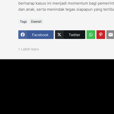
berharap kasus ini menjadi momentum bagi pemerin
dan anak, serta menindak tegas siapapun yang terli
Tags
Daerah
Facebook
Twitter
Lebih baru