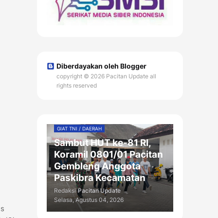
Diberdayakan oleh Blogger
copyright © 2026 Pacitan Update all
rights reserved
GIAT TNI / DAERAH
Sambut HUT ke-81 RI,
Koramil 0801/01 Pacitan
Gembleng Anggota
Paskibra Kecamatan
Redaksi
Pacitan Update
Selasa, Agustus 04, 2026
es