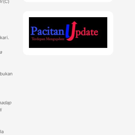
Dr(C)
n
kari.
a
 bukan
rhadap
i
Ia