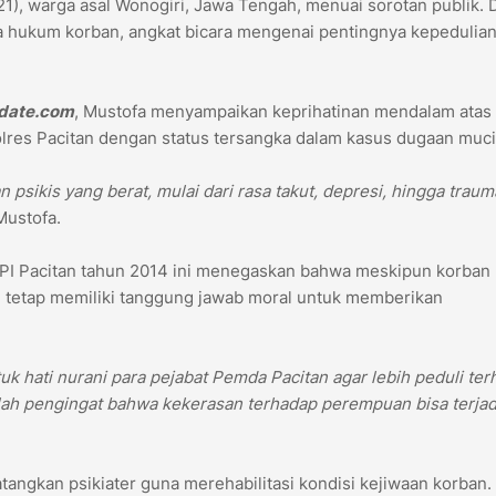
1), warga asal Wonogiri, Jawa Tengah, menuai sorotan publik. 
uasa hukum korban, angkat bicara mengenai pentingnya kepedulia
date.com
, Mustofa menyampaikan keprihatinan mendalam atas
lres Pacitan dengan status tersangka dalam kasus dugaan muci
sikis yang berat, mulai dari rasa takut, depresi, hingga traum
Mustofa.
I Pacitan tahun 2014 ini menegaskan bahwa meskipun korban
h tetap memiliki tanggung jawab moral untuk memberikan
 hati nurani para pejabat Pemda Pacitan agar lebih peduli te
lah pengingat bahwa kekerasan terhadap perempuan bisa terjad
ngkan psikiater guna merehabilitasi kondisi kejiwaan korban. 