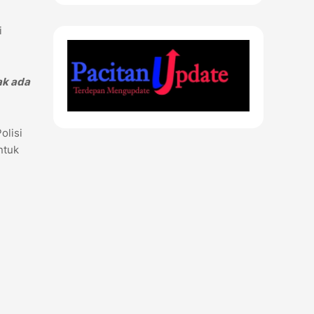
i
ak ada
olisi
ntuk