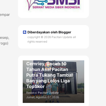
gempar
Diberdayakan oleh Blogger
resep,
copyright © 2026 Pacitan Update all
rights reserved
rogo)
OLAH RAGA / DAERAH
Menembus Ajang
Nasional: Cerita Haru
Cemriey, Bocah 10
Tahun Asal Pacitan
Putra Tukang Tambal
Ban yang Lolos Liga
TopSkor
Redaksi
Pacitan Update
Jumat, Agustus 07, 2026