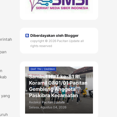
Diberdayakan oleh Blogger
rintah
copyright © 2026 Pacitan Update all
rights reserved
apan
GIAT TNI / DAERAH
an
Sambut HUT ke-81 RI,
mkab
Koramil 0801/01 Pacitan
Gembleng Anggota
Paskibra Kecamatan
n yang
Redaksi
Pacitan Update
Selasa, Agustus 04, 2026
luruh