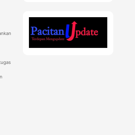
ankan
tugas
an