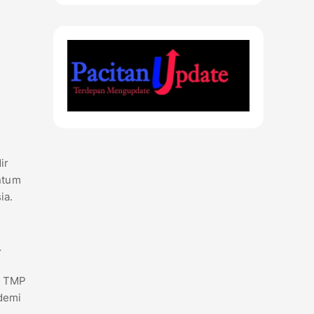
ir
ntum
ia.
.
i TMP
demi