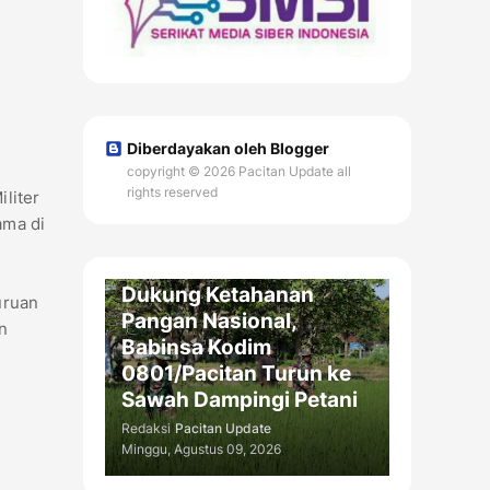
Diberdayakan oleh Blogger
copyright © 2026 Pacitan Update all
rights reserved
liter
ama di
GIAT TNI / DAERAH
Dukung Ketahanan
uruan
Pangan Nasional,
n
Babinsa Kodim
0801/Pacitan Turun ke
Sawah Dampingi Petani
Redaksi
Pacitan Update
Minggu, Agustus 09, 2026