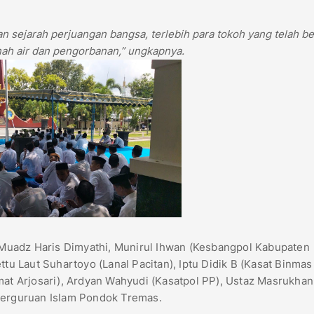
an sejarah perjuangan bangsa, terlebih para tokoh yang telah b
 tanah air dan pengorbanan,” ungkapnya.
. Muadz Haris Dimyathi, Munirul Ihwan (Kesbangpol Kabupaten
ttu Laut Suhartoyo (Lanal Pacitan), Iptu Didik B (Kasat Binmas
mat Arjosari), Ardyan Wahyudi (Kasatpol PP), Ustaz Masrukhan
 Perguruan Islam Pondok Tremas.