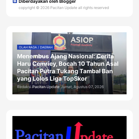
Diberdayakan oleh Blogger
copyright © 2026 Pacitan Update all rights reserved
OLAH RAGA / DAERAH
Menembus Ajang Nasional: Cerita
Haru Cemriey, Bocah 10 Tahun Asal
Pacitan Putra Tukang Tambal Ban
yang Lolos Liga TopSkor
Redaksi
Pacitan Update
Jumat, Agustus 07, 2026