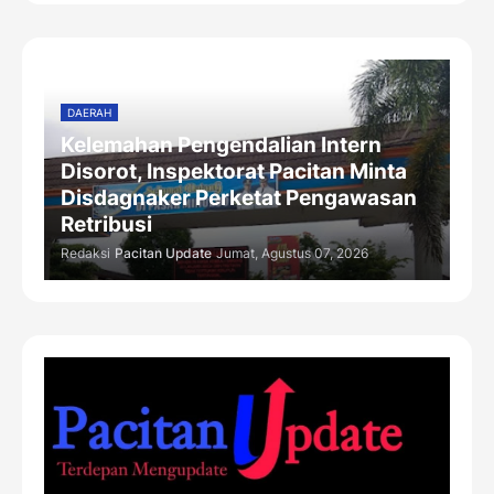
DAERAH
Kelemahan Pengendalian Intern
Disorot, Inspektorat Pacitan Minta
Disdagnaker Perketat Pengawasan
Retribusi
Redaksi
Pacitan Update
Jumat, Agustus 07, 2026