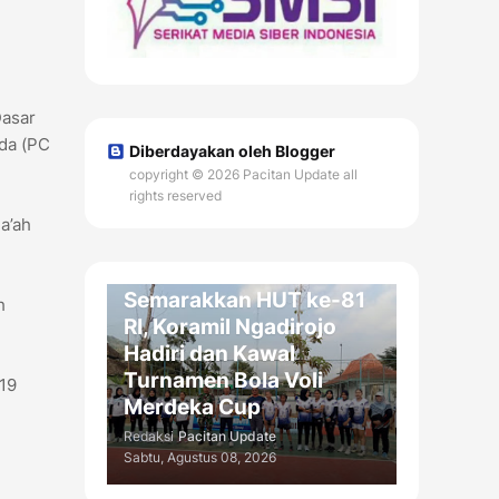
Dasar
uda (PC
Diberdayakan oleh Blogger
copyright © 2026 Pacitan Update all
rights reserved
a’ah
OLAH RAGA / DAERAH
Semarakkan HUT ke-81
h
RI, Koramil Ngadirojo
Hadiri dan Kawal
Turnamen Bola Voli
 19
Merdeka Cup
Redaksi
Pacitan Update
Sabtu, Agustus 08, 2026