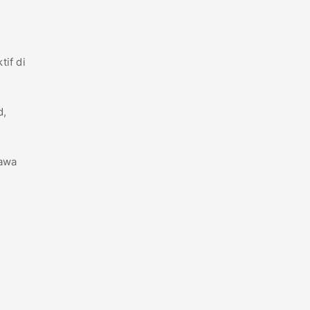
if di
d,
Jawa