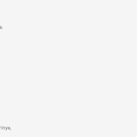
uk
inya,