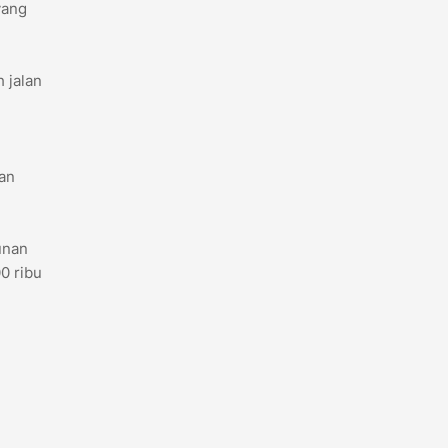
yang
 jalan
an
unan
0 ribu