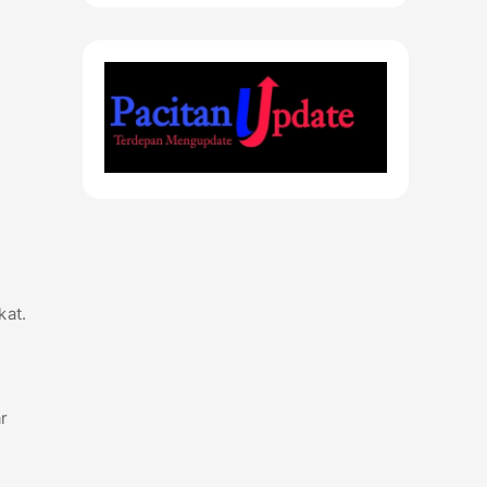
kat.
r