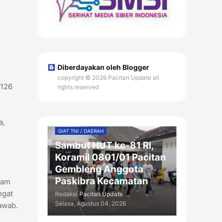
Diberdayakan oleh Blogger
copyright © 2026 Pacitan Update all
-126
rights reserved
a,
GIAT TNI / DAERAH
Sambut HUT ke-81 RI,
Koramil 0801/01 Pacitan
Gembleng Anggota
Paskibra Kecamatan
mam
ngat
Redaksi
Pacitan Update
Selasa, Agustus 04, 2026
awab.