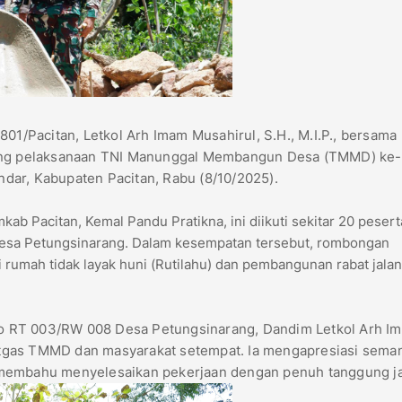
/Pacitan, Letkol Arh Imam Musahirul, S.H., M.I.P., bersama
gsung pelaksanaan TNI Manunggal Membangun Desa (TMMD) ke
dar, Kabupaten Pacitan, Rabu (8/10/2025).
ab Pacitan, Kemal Pandu Pratikna, ini diikuti sekitar 20 pesert
 Desa Petungsinarang. Dalam kesempatan tersebut, rombongan
 rumah tidak layak huni (Rutilahu) dan pembangunan rabat jalan
etro RT 003/RW 008 Desa Petungsinarang, Dandim Letkol Arh I
tgas TMMD dan masyarakat setempat. Ia mengapresiasi sema
-membahu menyelesaikan pekerjaan dengan penuh tanggung j