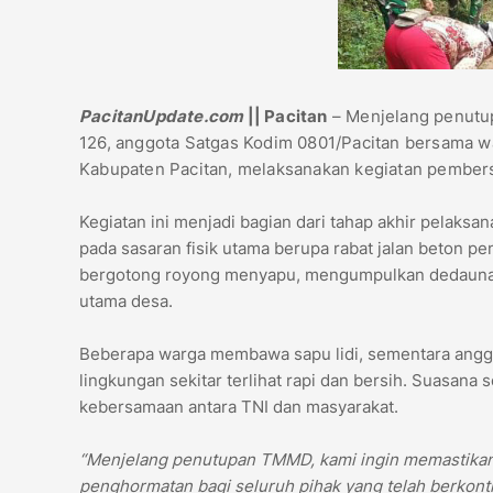
PacitanUpdate.com
|| Pacitan
– Menjelang penutu
126, anggota Satgas Kodim 0801/Pacitan bersama w
Kabupaten Pacitan, melaksanakan kegiatan pembersi
Kegiatan ini menjadi bagian dari tahap akhir pelak
pada sasaran fisik utama berupa rabat jalan beton pe
bergotong royong menyapu, mengumpulkan dedaunan 
utama desa.
Beberapa warga membawa sapu lidi, sementara anggo
lingkungan sekitar terlihat rapi dan bersih. Suasa
kebersamaan antara TNI dan masyarakat.
“Menjelang penutupan TMMD, kami ingin memastikan se
penghormatan bagi seluruh pihak yang telah berkontri