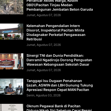
Perlancar Akses Warga, Kodim
0801/Pacitan Tinjau Medan
Pembangunan Jembatan Beton Garuda
Jumat, Agustus 07, 2026
Kelemahan Pengendalian Intern
Disorot, Inspektorat Pacitan Minta
Disdagnaker Perketat Pengawasan
Retribusi
Jumat, Agustus 07, 2026
Sinergi TNI dan Dunia Pendidikan:
Danramil Ngadirojo Dorong Penguatan
Wawasan Kebangsaan Sekolah Dasar
Jumat, Agustus 07, 2026
Tanggapi Isu Dugaan Penahanan
Ijazah, ASWIN dan LBH Gunung Tukung
Apresiasi Respon Cepat MAN Pacitan
Senin, Agustus 03, 2026
Oknum Pegawai Bank di Pacitan
Diduga Nikah Siri Sebelum Cerai Resmi,