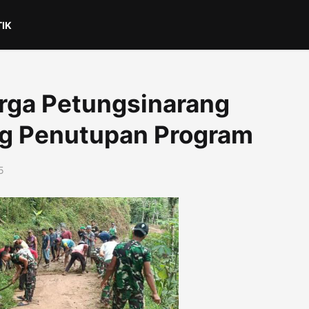
TIK
ga Petungsinarang
ng Penutupan Program
5