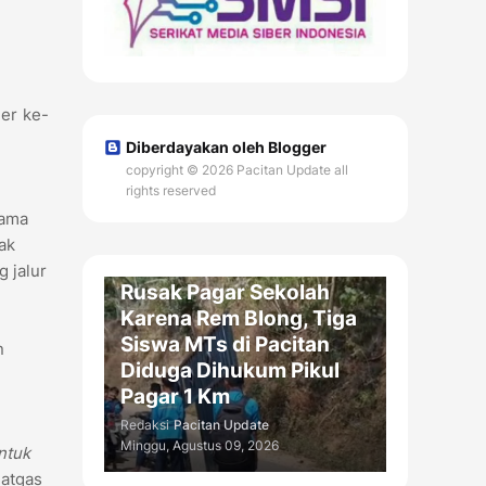
ler ke-
Diberdayakan oleh Blogger
copyright © 2026 Pacitan Update all
rights reserved
tama
ak
PENDIDIKAN / DAERAH
 jalur
Rusak Pagar Sekolah
Karena Rem Blong, Tiga
Siswa MTs di Pacitan
n
Diduga Dihukum Pikul
Pagar 1 Km
Redaksi
Pacitan Update
Minggu, Agustus 09, 2026
ntuk
Satgas