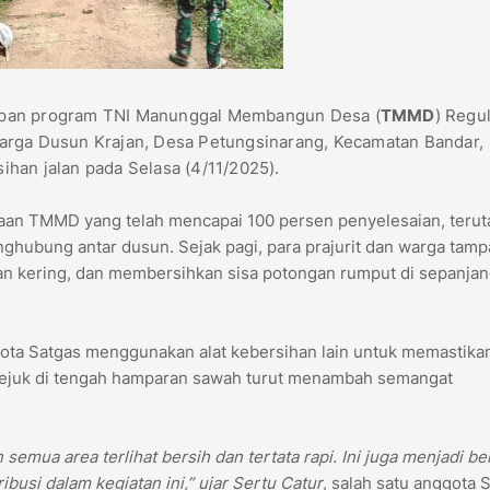
pan program TNI Manunggal Membangun Desa (
TMMD
) Regu
arga Dusun Krajan, Desa Petungsinarang, Kecamatan Bandar,
han jalan pada Selasa (4/11/2025).
sanaan TMMD yang telah mencapai 100 persen penyelesaian, teru
nghubung antar dusun. Sejak pagi, para prajurit dan warga tamp
kering, dan membersihkan sisa potongan rumput di sepanjang
ta Satgas menggunakan alat kebersihan lain untuk memastika
na sejuk di tengah hamparan sawah turut menambah semangat
mua area terlihat bersih dan tertata rapi. Ini juga menjadi be
busi dalam kegiatan ini,” ujar Sertu Catur
, salah satu anggota 