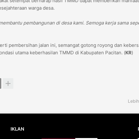
rakat setempat berharap hasil TMMD dapat memberikan manfaat
esejahteraan warga desa.
h membantu pembangunan di desa kami. Semoga kerja sama seper
rti pembersihan jalan ini, semangat gotong royong dan keber
fondasi utama keberhasilan TMMD di Kabupaten Pacitan. (
KR
)
Lebih
IKLAN