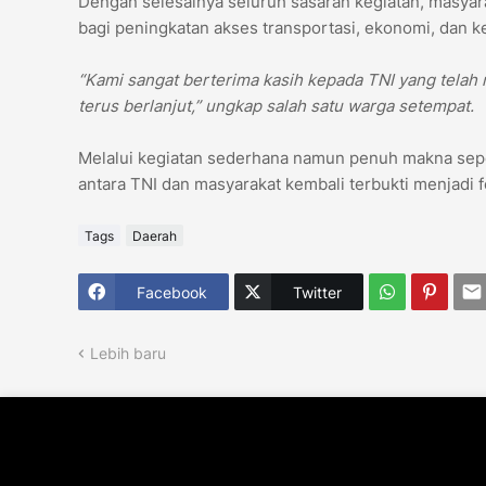
Dengan selesainya seluruh sasaran kegiatan, masya
bagi peningkatan akses transportasi, ekonomi, dan k
“Kami sangat berterima kasih kepada TNI yang tela
terus berlanjut,” ungkap salah satu warga setempat.
Melalui kegiatan sederhana namun penuh makna sepe
antara TNI dan masyarakat kembali terbukti menjadi 
Tags
Daerah
Facebook
Twitter
Lebih baru