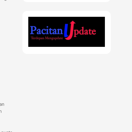
lan
n