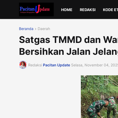
HOME
REDAKSI
KODE E
Beranda
Daerah
Satgas TMMD dan War
Bersihkan Jalan Jela
Redaksi
Pacitan Update
Selasa, November 04, 202