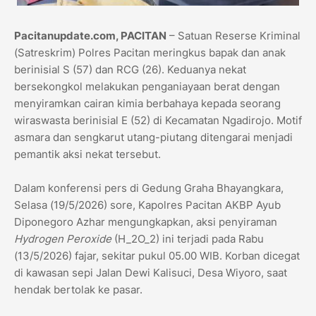
​Pacitanupdate.com, PACITAN
– Satuan Reserse Kriminal
(Satreskrim) Polres Pacitan meringkus bapak dan anak
berinisial S (57) dan RCG (26). Keduanya nekat
bersekongkol melakukan penganiayaan berat dengan
menyiramkan cairan kimia berbahaya kepada seorang
wiraswasta berinisial E (52) di Kecamatan Ngadirojo. Motif
asmara dan sengkarut utang-piutang ditengarai menjadi
pemantik aksi nekat tersebut.
​Dalam konferensi pers di Gedung Graha Bhayangkara,
Selasa (19/5/2026) sore, Kapolres Pacitan AKBP Ayub
Diponegoro Azhar mengungkapkan, aksi penyiraman
Hydrogen Peroxide
(H_2O_2) ini terjadi pada Rabu
(13/5/2026) fajar, sekitar pukul 05.00 WIB. Korban dicegat
di kawasan sepi Jalan Dewi Kalisuci, Desa Wiyoro, saat
hendak bertolak ke pasar.